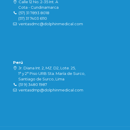
Calle 12 No. 2-35 Int. A
Cota - Cundinamarca
(57) 31 7893 8018
(57) 31 7403 6110
ventasdmc@dolphinmedical.com
Perú
Jr. Diana Int. 2, MZ. D2, Lote. 25,
1° y 2° Piso URB Sta. María de Surco,
Santiago de Surco, Lima
(51 9) 3480 1987
ventasdmp@dolphinmedical.com