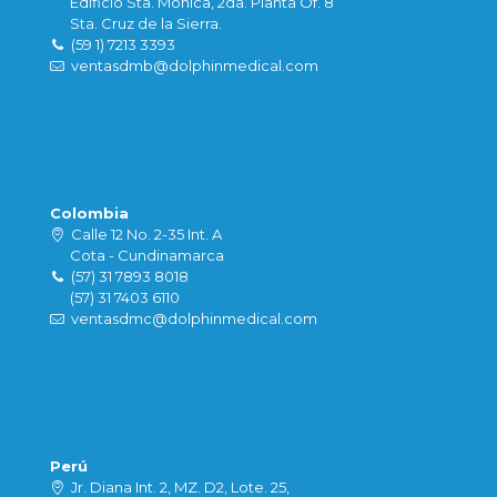
Edificio Sta. Monica, 2da. Planta Of. 8
Sta. Cruz de la Sierra.
(59 1) 7213 3393
ventasdmb@dolphinmedical.com
Colombia
Calle 12 No. 2-35 Int. A
Cota - Cundinamarca
(57) 31 7893 8018
(57) 31 7403 6110
ventasdmc@dolphinmedical.com
Perú
Jr. Diana Int. 2, MZ. D2, Lote. 25,