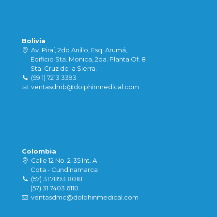
Bolivia
Av. Piraí, 2do Anillo, Esq. Arumá,
Edificio Sta. Monica, 2da. Planta Of. 8
Sta. Cruz de la Sierra.
(59 1) 7213 3393
ventasdmb@dolphinmedical.com
Colombia
Calle 12 No. 2-35 Int. A
Cota - Cundinamarca
(57) 31 7893 8018
(57) 31 7403 6110
ventasdmc@dolphinmedical.com