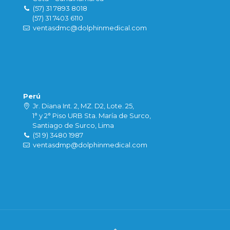
(57) 31 7893 8018
(57) 31 7403 6110
ventasdmc@dolphinmedical.com
Perú
Jr. Diana Int. 2, MZ. D2, Lote. 25,
1° y 2° Piso URB Sta. María de Surco,
Santiago de Surco, Lima
(51 9) 3480 1987
ventasdmp@dolphinmedical.com