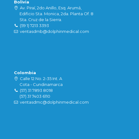
Bolivia
Av. Piraí, 2do Anillo, Esq. Arumá,
Edificio Sta. Monica, 2da. Planta Of. 8
Sta. Cruz de la Sierra.
(59 1) 7213 3393
ventasdmb@dolphinmedical.com
Colombia
Calle 12 No. 2-35 Int. A
Cota - Cundinamarca
(57) 31 7893 8018
(57) 31 7403 6110
ventasdmc@dolphinmedical.com