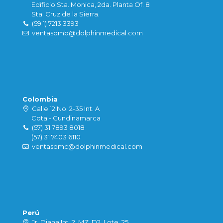
Edificio Sta. Monica, 2da. Planta Of. 8
Sta. Cruz de la Sierra.
(59 1) 7213 3393
ventasdmb@dolphinmedical.com
Colombia
Calle 12 No. 2-35 Int. A
Cota - Cundinamarca
(57) 31 7893 8018
(57) 31 7403 6110
ventasdmc@dolphinmedical.com
Perú
Jr. Diana Int. 2, MZ. D2, Lote. 25,