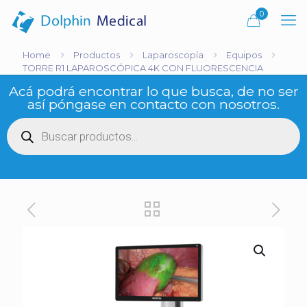
0
Home
Productos
Laparoscopía
Equipos
TORRE R1 LAPAROSCÓPICA 4K CON FLUORESCENCIA
Acá podrá encontrar lo que busca, de no ser
así póngase en contacto con nosotros.
Búsqueda
de
productos