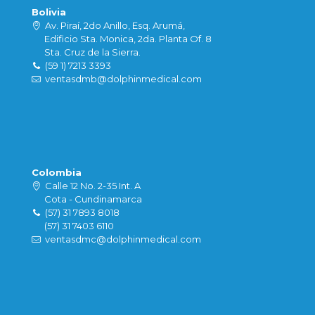
Bolivia
Av. Piraí, 2do Anillo, Esq. Arumá,
Edificio Sta. Monica, 2da. Planta Of. 8
Sta. Cruz de la Sierra.
(59 1) 7213 3393
ventasdmb@dolphinmedical.com
Colombia
Calle 12 No. 2-35 Int. A
Cota - Cundinamarca
(57) 31 7893 8018
(57) 31 7403 6110
ventasdmc@dolphinmedical.com