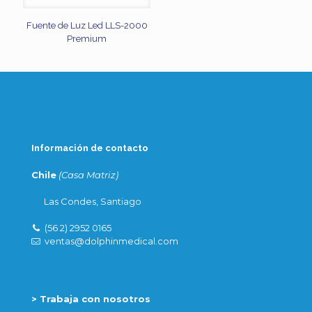
Fuente de Luz Led LLS-2000
Premium
Información de contacto
Chile
(Casa Matriz)
Las Condes, Santiago
(56 2) 2952 0165
ventas@dolphinmedical.com
> Trabaja con nosotros