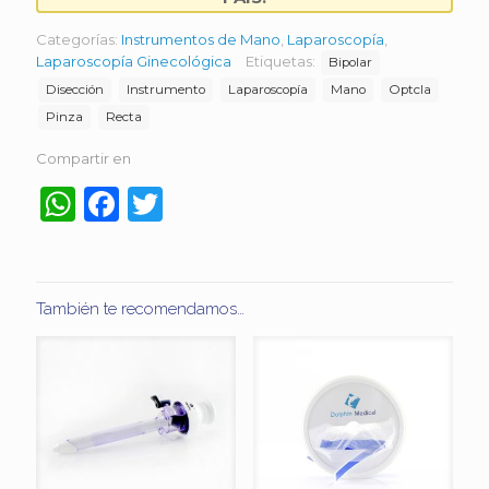
Categorías:
Instrumentos de Mano
,
Laparoscopía
,
Laparoscopía Ginecológica
Etiquetas:
Bipolar
Disección
Instrumento
Laparoscopía
Mano
Optcla
Pinza
Recta
Compartir en
WhatsApp
Facebook
Twitter
También te recomendamos…