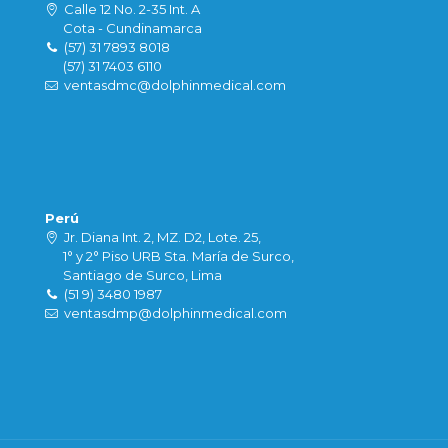
Calle 12 No. 2-35 Int. A
Cota - Cundinamarca
(57) 31 7893 8018
(57) 31 7403 6110
ventasdmc@dolphinmedical.com
Perú
Jr. Diana Int. 2, MZ. D2, Lote. 25,
1° y 2° Piso URB Sta. María de Surco,
Santiago de Surco, Lima
(51 9) 3480 1987
ventasdmp@dolphinmedical.com